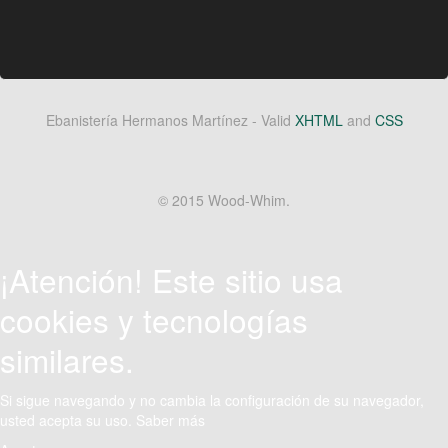
Ebanistería Hermanos Martínez -
Valid
XHTML
and
CSS
© 2015 Wood-Whim.
¡Atención! Este sitio usa
cookies y tecnologías
similares.
Si sigue navegando y no cambia la configuración de su navegador,
usted acepta su uso.
Saber más