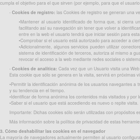
cumpla el objetivo para el que sirven (por ejemplo, para que el usua
· Cookies de registro:
las Cookies de registro se generan una vez 
•Mantener al usuario identificado de forma que, si cierra u
facilitando así su navegación sin tener que volver a identific
entre en la web el usuario tendrá que iniciar sesión para estar
•Comprobar si el usuario está autorizado para acceder a ciert
•Adicionalmente, algunos servicios pueden utilizar conecto
sistema de identificación de terceros, autoriza al mismo a gu
revocar el acceso a la web mediante redes sociales o sistema 
· Cookies de analítica:
Cada vez que un Usuario visita una Web o 
Esta cookie que sólo se genera en la visita, servirá en próximas vi
•Permitir la identificación anónima de los usuarios navegantes a t
y su tendencia en el tiempo.
•Identificar de forma anónima los contenidos más visitados y por l
•Saber si el usuario que está accediendo es nuevo o repite visita.
Importante: Dichas cookies sólo serán utilizadas con propósitos es
Más información sobre la política de privacidad de estas herramie
3. Cómo deshabilitar las cookies en el navegador
La mayoría de navegadores actualmente permiten al usuario configurar