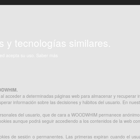
s y tecnologías similares.
ted acepta su uso.
Saber más
OODWHIM.
io al acceder a determinadas páginas web para almacenar y recuperar 
erar información sobre las decisiones y hábitos del usuario. En nuestra
 personales del usuario, que de cara a WOODWHIM permanece anónimo
cookies aunque podrá seguir accediendo a los contenidos de la web co
okies de sesión o permanentes. Las primeras expiran cuando el usua