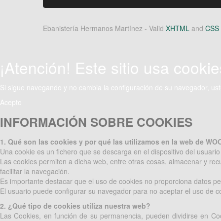
Ebanistería Hermanos Martínez -
Valid
XHTML
and
CSS
¡Atención! Este sitio usa cookie
Si sigue navegando y no cambia la configuración de su navegador, us
Acepto
INFORMACIÓN SOBRE COOKIES
1. Qué son las cookies y por qué las utilizamos en la web de W
Una cookie es un fichero que se descarga en el dispositivo del usuar
Las cookies permiten a dicha web, entre otras cosas, almacenar y recup
facilitar la navegación.
Es importante destacar que el uso de cookies no proporciona datos
El usuario puede configurar su navegador para no aceptar el uso de 
2. ¿Qué tipo de cookies utiliza nuestra web?
Las Cookies, en función de su permanencia, pueden dividirse en Co