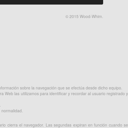
© 2015 Wood-Whim.
información sobre la navegación que se efectúa desde dicho equipo.
 Web las utilizamos para identificar y recordar al usuario registrado y
.
n normalidad.
rio cierra el navegador. Las segundas expiran en función cuando se