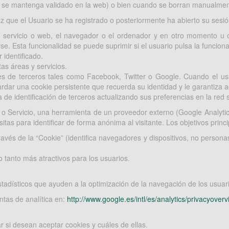
rio se mantenga validado en la web) o bien cuando se borran manualmen
que el Usuario se ha registrado o posteriormente ha abierto su sesión, 
n servicio o web, el navegador o el ordenador y en otro momento u ot
arse. Esta funcionalidad se puede suprimir si el usuario pulsa la funcio
 identificado.
as áreas y servicios.
res de terceros tales como Facebook, Twitter o Google. Cuando el usu
ardar una cookie persistente que recuerda su identidad y le garantiza 
de identificación de terceros actualizando sus preferencias en la red s
Servicio, una herramienta de un proveedor externo (Google Analytics y
sitas para identificar de forma anónima al visitante. Los objetivos prin
ravés de la “Cookie” (identifica navegadores y dispositivos, no persona
o tanto más atractivos para los usuarios.
tadísticos que ayuden a la optimización de la navegación de los usuario
ntas de analítica en:
http://www.google.es/intl/es/analytics/privacyoverv
 si desean aceptar cookies y cuáles de ellas.